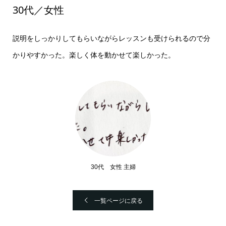
30代／女性
説明をしっかりしてもらいながらレッスンも受けられるので分
かりやすかった。楽しく体を動かせて楽しかった。
30代 女性 主婦
一覧ページに戻る